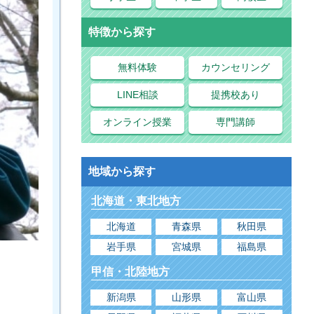
特徴から探す
無料体験
カウンセリング
LINE相談
提携校あり
オンライン授業
専門講師
地域から探す
北海道・東北地方
北海道
青森県
秋田県
岩手県
宮城県
福島県
甲信・北陸地方
新潟県
山形県
富山県