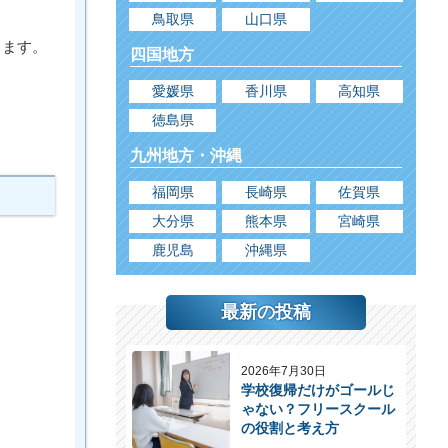
鳥取県
山口県
きます。
四国地方
愛媛県
香川県
高知県
徳島県
九州地方・沖縄
福岡県
長崎県
佐賀県
大分県
熊本県
宮崎県
鹿児島
沖縄県
最新の投稿
2026年7月30日
学校復帰だけがゴールじ
ゃない？フリースクール
の役割と考え方