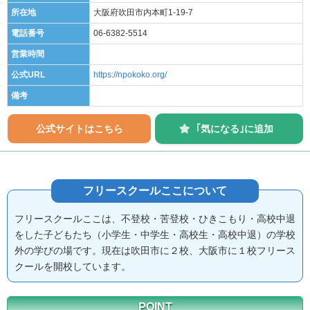
所在地
大阪府吹田市内本町1-19-7
電話番号
06-6382-5514
営業時間
公式URL
https://npokoko.org/
備考
公式サイトはこちら
｢気になる｣に追加
フリースクールここ
について
フリースクールここは、不登校・苦登校・ひきこもり・高校中退
をした子どもたち（小学生・中学生・高校生・高校中退）の学校
外の学びの場です。現在は吹田市に２校、大阪市に１校フリース
クールを開校しています。
POINT