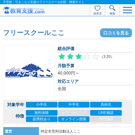
不登校・引きこもり支援のフリースクール比較・検索サイト
保存済
検索
フリースクールここ
口コミ
を見る
総合評価
（3.20）
月額予算
40,000
円～
対応エリア
全国
対象学年
小学生
中学生
高校生
無料体験
カウンセリング
LINE相談
特徴
提携校あり
オンライン授業
専門講師
運営
特定非営利活動法人ここ