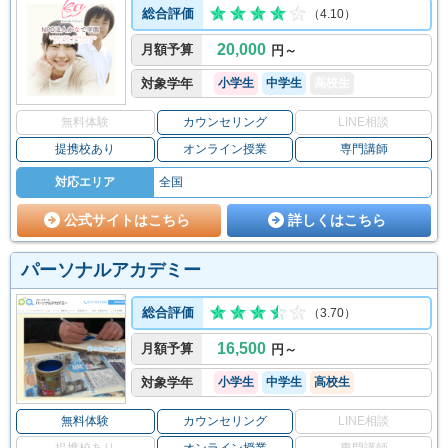
総合評価
（4.10）
20,000
月額予算
円～
対象学年
小学生
中学生
高校生
無料体験
カウンセリング
LINE相談
提携校あり
オンライン授業
専門講師
対応エリア
全国
公式サイトはこちら
詳しくはこちら
パーソナルアカデミー
総合評価
（3.70）
16,500
月額予算
円～
対象学年
小学生
中学生
高校生
無料体験
カウンセリング
LINE相談
提携校あり
オンライン授業
専門講師