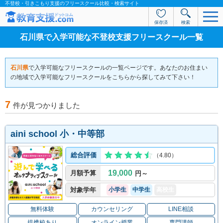
不登校・引きこもり支援のフリースクール比較・検索サイト
保存済
検索
石川県で入学可能な不登校支援フリースクール一覧
石川県
で入学可能なフリースクールの一覧ページです。あなたのお住まい
の地域で入学可能なフリースクールをこちらから探してみて下さい！
7
件が見つかりました
aini school 小・中等部
総合評価
（4.80）
19,000
月額予算
円～
対象学年
小学生
中学生
高校生
無料体験
カウンセリング
LINE相談
提携校あり
オンライン授業
専門講師