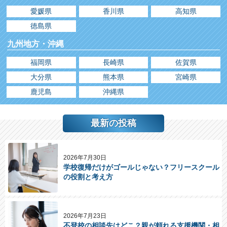
愛媛県
香川県
高知県
徳島県
九州地方・沖縄
福岡県
長崎県
佐賀県
大分県
熊本県
宮崎県
鹿児島
沖縄県
最新の投稿
2026年7月30日
学校復帰だけがゴールじゃない？フリースクール
の役割と考え方
2026年7月23日
不登校の相談先はどこ？親が頼れる支援機関・相