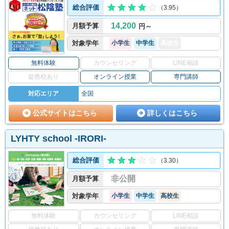
総合評価
（3.95）
14,200
月額予算
円～
対象学年
小学生
中学生
高校生
無料体験
カウンセリング
LINE相談
提携校あり
オンライン授業
専門講師
対応エリア
全国
公式サイトはこちら
詳しくはこちら
LYHTY school -IRORI-
総合評価
（3.30）
非公開
月額予算
対象学年
小学生
中学生
高校生
無料体験
カウンセリング
LINE相談