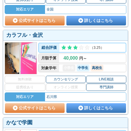
対応エリア
全国
公式サイトはこちら
詳しくはこちら
カラフル・金沢
総合評価
（3.25）
40,000
月額予算
円～
対象学年
小学生
中学生
高校生
無料体験
カウンセリング
LINE相談
提携校あり
オンライン授業
専門講師
対応エリア
石川県
公式サイトはこちら
詳しくはこちら
かなで学園