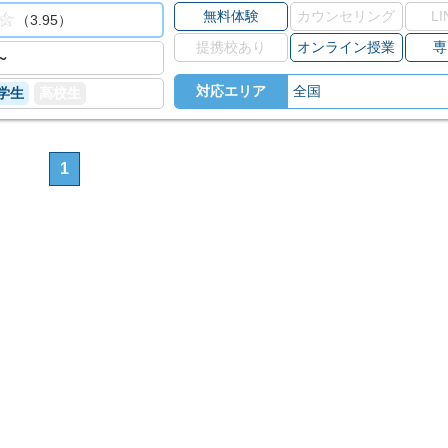
向いています。
無料体験
カウンセリング
L
（3.95）
提携校あり
オンライン授業
専
～
対応エリア
全国
学生
高校生
1