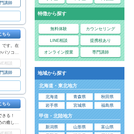
門講師
特徴から探す
無料体験
カウンセリング
こちら
LINE相談
提携校あり
」です。在
オンライン授業
専門講師
やパソコン
INE相談
門講師
地域から探す
北海道・東北地方
北海道
青森県
秋田県
こちら
岩手県
宮城県
福島県
できる！
甲信・北陸地方
めの癒しの
新潟県
山形県
富山県
INE相談