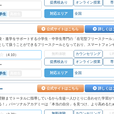
提携校あり
オンライン授業
専
場です。
～
対応エリア
全国
学生
高校生
公式サイトはこちら
詳しくは
校・進学をサポートする小学生・中学生専門の「在宅型フリースクール
として扱うことができるフリースクールとなっており、スマートフォン
ける事ができます。
無料体験
カウンセリング
L
（4.10）
提携校あり
オンライン授業
専
～
対応エリア
全国
学生
高校生
ー
公式サイトはこちら
詳しくは
受験までトータルに指導しているから生徒一人ひとりに合わせた学習が
る！』パーソナルアカデミーは「本当の自分」を見つけ、より高めるた
無料体験
カウンセリング
L