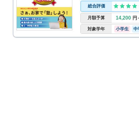
事情があり塾に通えない方に
総合評価
月額予算
14,200
円
対象学年
小学生
中