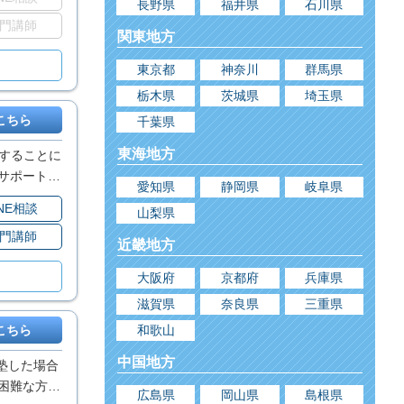
長野県
福井県
石川県
門講師
関東地方
東京都
神奈川
群馬県
栃木県
茨城県
埼玉県
こちら
千葉県
東海地方
習することに
サポートも
愛知県
静岡県
岐阜県
INE相談
山梨県
門講師
近畿地方
大阪府
京都府
兵庫県
滋賀県
奈良県
三重県
和歌山
こちら
中国地方
塾した場合
困難な方、
広島県
岡山県
島根県