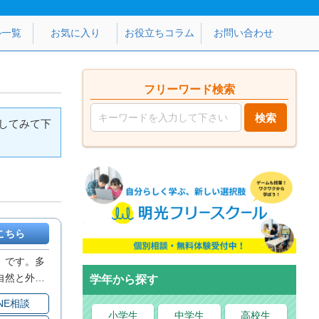
ル一覧
お気に入り
お役立ちコラム
お問い合わせ
フリーワード検索
してみて下
こちら
）です。多
自然と外出
学年から探す
一緒に見守
INE相談
大丈夫”と
小学生
中学生
高校生