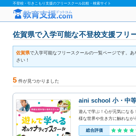
不登校・引きこもり支援のフリースクール比較・検索サイト
佐賀県で入学可能な不登校支援フリ
佐賀県
で入学可能なフリースクールの一覧ページです。あ
さい！
5
件が見つかりました
aini school 小・中
遊んで学ぶ！心が元気になる
様な世界や生き方に触れなが
が増えた」「登校再開した」
総合評価
り、喜び合いましょう！約9