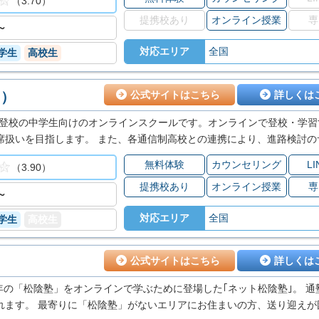
（3.70）
提携校あり
オンライン授業
専
～
対応エリア
全国
学生
高校生
ス）
公式サイトはこちら
詳しくは
、不登校の中学生向けのオンラインスクールです。オンラインで登校・学
席扱いを目指します。 また、各通信制高校との連携により、進路検討の
無料体験
カウンセリング
L
（3.90）
提携校あり
オンライン授業
専
～
対応エリア
全国
学生
高校生
公式サイトはこちら
詳しくは
2年の「松陰塾」をオンラインで学ぶために登場した｢ネット松陰塾｣。 通
れます。 最寄りに「松陰塾」がないエリアにお住まいの方、送り迎えが