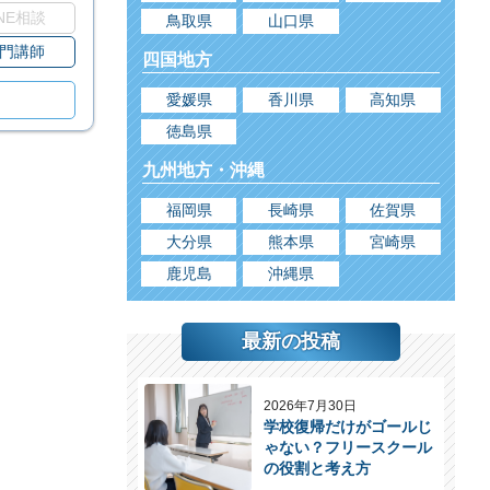
INE相談
鳥取県
山口県
門講師
四国地方
愛媛県
香川県
高知県
徳島県
九州地方・沖縄
福岡県
長崎県
佐賀県
大分県
熊本県
宮崎県
鹿児島
沖縄県
最新の投稿
2026年7月30日
学校復帰だけがゴールじ
ゃない？フリースクール
の役割と考え方