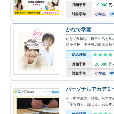
感じられる安心感のある学び
月額予算
19,000
円
対象学年
小学生
中
かなで学園
かなで学園は、日常生活と学
籍小学校・中学校の出席日数
があれば全てのサポートを受
総合評価
月額予算
20,000
円
対象学年
小学生
中
パーソナルアカデミ
小・中学生の不登校から大学
『落ち着く。話せる。安心す
場＆学びの場です。
総合評価