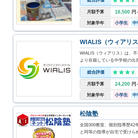
月額予算
16,500
円
対象学年
小学生
中
WIALIS（ウィアリ
WIALIS（ウィアリス）は
より在籍している中学校の出
行います。
総合評価
月額予算
24,200
円
対象学年
小学生
中
松陰塾
全国300教室、個別指導歴4
と同等の指導が自宅で受けら