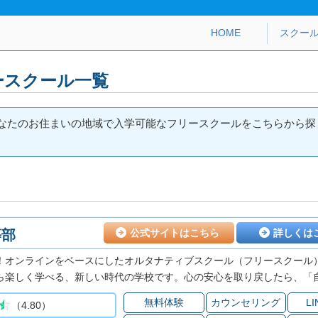
HOME
スクー
ースクール一覧
なたのお住まいの地域で入学可能なフリースクールをこちらから探
等部
公式サイトはこちら
詳しくは
！オンラインをベースにしたオルタナティブスクール（フリースクール
ら楽しく学べる、新しい時代の学校です。心の安心を取り戻したら、「
との声も多く頂いています。まずは心の元気を大切に、お子様の成長を
無料体験
カウンセリング
L
（4.80）
割が「ポジティブな変化」「子どもの笑顔が増えた」と回答。“そのままで